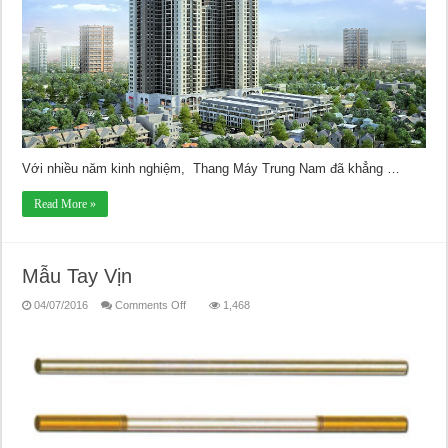
Với nhiều năm kinh nghiệm, Thang Máy Trung Nam đã khẳng …
Read More »
Mẫu Tay Vịn
on
04/07/2016
Comments Off
1,468
Mẫu
Tay
Vịn