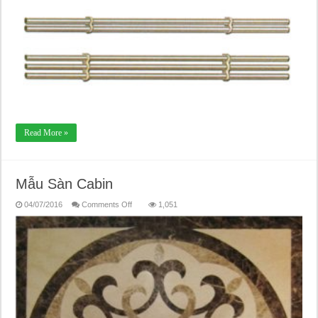
Read More »
Mẫu Sàn Cabin
on
04/07/2016
Comments Off
1,051
Mẫu
Sàn
Cabin