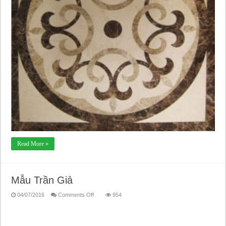
Read More »
Mẫu Trần Giả
on
04/07/2016
Comments Off
954
Mẫu
Trần
Giả