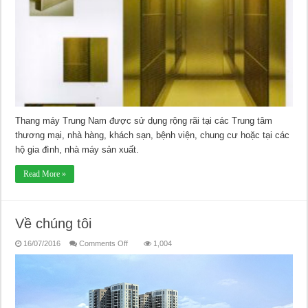
Thang máy Trung Nam được sử dụng rộng rãi tại các Trung tâm
thương mại, nhà hàng, khách sạn, bệnh viện, chung cư hoặc tại các
hộ gia đình, nhà máy sản xuất.
Read More »
Về chúng tôi
on
16/07/2016
Comments Off
1,004
Về
chúng
tôi