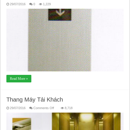
29/07/2016
0
1,229
Read More »
Thang Máy Tải Khách
on
29/07/2016
Comments Off
8,718
Thang
Máy
Tải
Khách