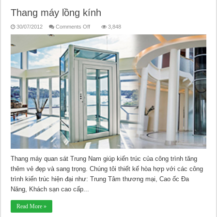
Thang máy lồng kính
on
30/07/2012
Comments Off
3,848
Thang
máy
lồng
kính
Thang máy quan sát Trung Nam giúp kiến trúc của công trình tăng
thêm vẻ đẹp và sang trọng. Chúng tôi thiết kế hòa hợp với các công
trình kiến trúc hiện đại như: Trung Tâm thương mại, Cao ốc Đa
Năng, Khách sạn cao cấp...
Read More »