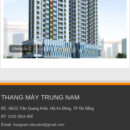
chung cu 2
THANG MÁY TRUNG NAM
ĐC: 66/22 Trần Quang Khải, Hội An Đông, TP Đà Nẵng
ĐT:
0235 3914 868
Email:
trungnam.elevator@gmail.com