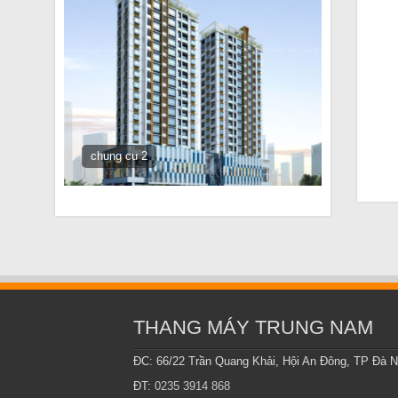
chung cu 2
THANG MÁY TRUNG NAM
ĐC: 66/22 Trần Quang Khải, Hội An Đông, TP Đà 
ĐT:
0235 3914 868