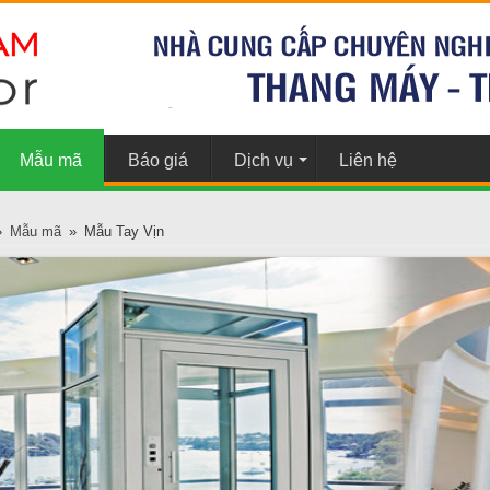
Mẫu mã
Báo giá
Dịch vụ
Liên hệ
»
Mẫu mã
»
Mẫu Tay Vịn