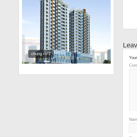
Leav
chung cu 2
Your
Com
Na