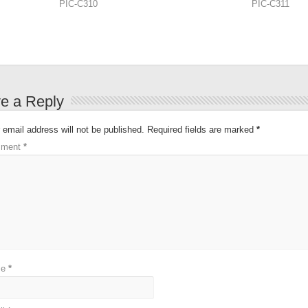
PIC-C310
PIC-C311
e a Reply
 email address will not be published.
Required fields are marked
*
ment
*
me
*