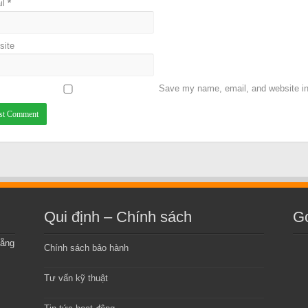
il
*
site
Save my name, email, and website in 
Qui định – Chính sách
G
Nẵng
Chính sách bảo hành
Tư vấn kỹ thuật