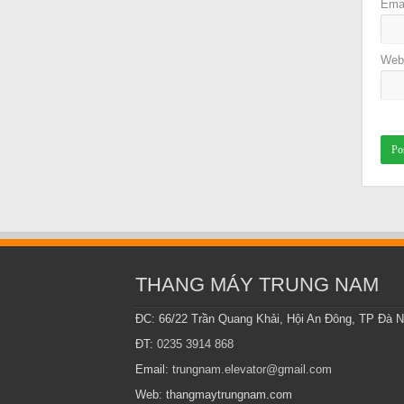
Ema
Web
THANG MÁY TRUNG NAM
ĐC: 66/22 Trần Quang Khải, Hội An Đông, TP Đà 
ĐT:
0235 3914 868
Email:
trungnam.elevator@gmail.com
Web: thangmaytrungnam.com