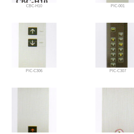
CBC-H10
PIC-001
PIC-C306
PIC-C307