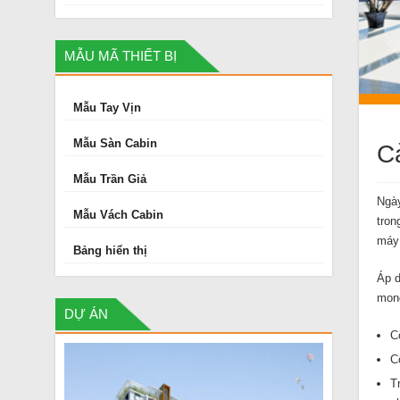
MẪU MÃ THIẾT BỊ
Mẫu Tay Vịn
Mẫu Sàn Cabin
C
Mẫu Trần Giả
Ngày
Mẫu Vách Cabin
tron
máy 
Bảng hiển thị
Áp d
mong
DỰ ÁN
C
C
T