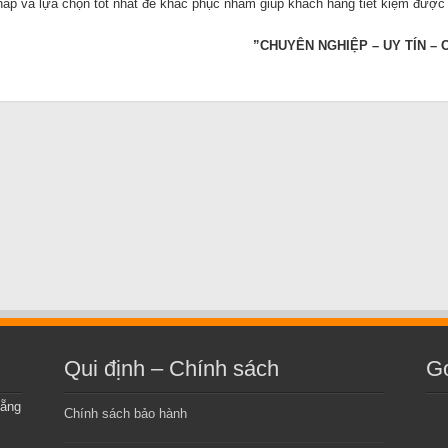
háp và lựa chọn tốt nhất để khắc phục nhằm giúp khách hàng tiết kiệm được 
”
CHUYÊN NGHIỆP – UY TÍN –
Qui định – Chính sách
G
Nẵng
Chính sách bảo hành