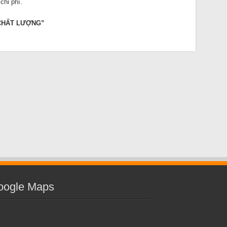
chi phí.
 CHẤT LƯỢNG”
oogle Maps