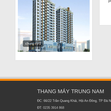
p
chung cu 2
THANG MÁY TRUNG NAM
ĐC: 66/22 Trần Quang Khải, Hội An Đông, TP Đà 
ĐT:
0235 3914 868