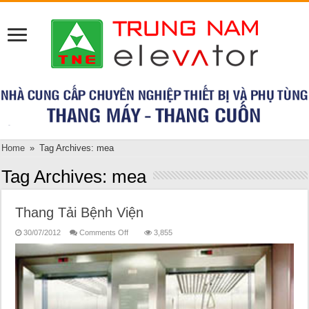
Home
»
Tag Archives: mea
Tag Archives:
mea
Thang Tải Bệnh Viện
on
30/07/2012
Comments Off
3,855
Thang
Tải
Bệnh
Viện